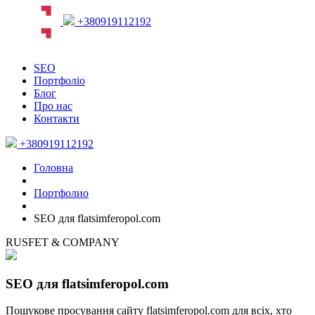
+380919112192
SEO
Портфоліо
Блог
Про нас
Контакти
+380919112192
Головна
Портфолио
SEO для flatsimferopol.com
RUSFET & COMPANY
SEO для flatsimferopol.com
Пошукове просування сайту flatsimferopol.com для всіх, хто