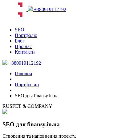
+380919112192
SEO
Портфоліо
Блог
Про нас
Контакти
+380919112192
Головна
Портфолио
SEO для finansy.in.ua
RUSFET & COMPANY
SEO для finansy.in.ua
Створення та наповнення проекту.