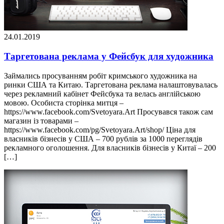
24.01.2019
Таргетована реклама у Фейсбук для художника
Займались просуванням робіт кримського художника на
ринки США та Китаю. Таргетована реклама налаштовувалась
через рекламний кабінет Фейсбука та велась англійською
мовою. Особиста сторінка митця –
https://www.facebook.com/Svetoyara.Art Просувався також сам
магазин із товарами –
https://www.facebook.com/pg/Svetoyara.Art/shop/ Ціна для
власників бізнесів у США – 700 рублів за 1000 переглядів
рекламного оголошення. Для власників бізнесів у Китаї – 200
[…]