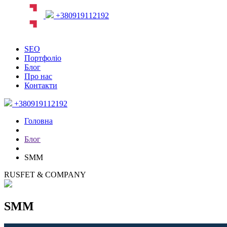
+380919112192
SEO
Портфоліо
Блог
Про нас
Контакти
+380919112192
Головна
Блог
SMM
RUSFET & COMPANY
SMM