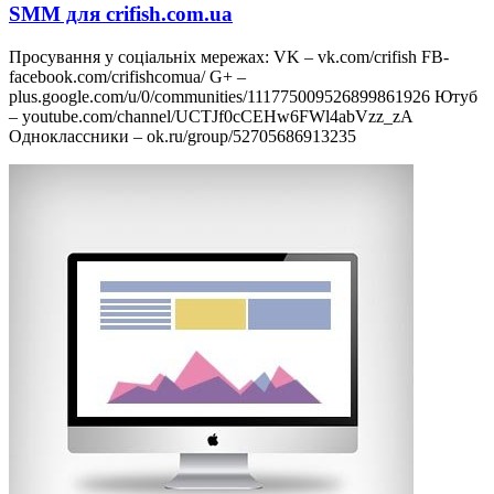
SMM для crifish.com.ua
Просування у соціальніх мережах: VK – vk.com/crifish FB-
facebook.com/crifishcomua/ G+ –
plus.google.com/u/0/communities/111775009526899861926 Ютуб
– youtube.com/channel/UCTJf0cCEHw6FWl4abVzz_zA
Одноклассники – ok.ru/group/52705686913235