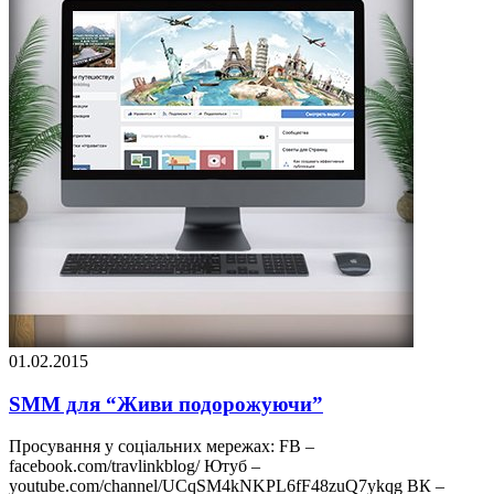
01.02.2015
SMM для “Живи подорожуючи”
Просування у соціальних мережах: FB –
facebook.com/travlinkblog/ Ютуб –
youtube.com/channel/UCqSM4kNKPL6fF48zuQ7ykqg ВК –