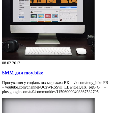
08.02.2012
SMM для moy.bike
Просування у соціальних мережах: ВК – vk.com/moy_bike FB
– youtube.com/channel/UCrWRSSvii_LBwjt61Q1X_pgG G+ –
plus.google.com/u/0/communities/115060099408367532795