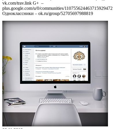
vk.com/trav.link G+ –
plus.google.com/u/0/communities/110755624463715929472
Одноклассники – ok.ru/group/52705697988819